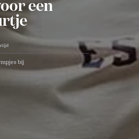
voor een
rtje
stijd
rmpjes bij