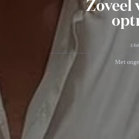
Zoveel 
opt
5 fe
Met ongev