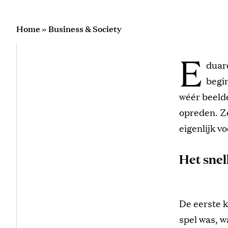
Home
»
Business & Society
E
duar
begi
wéér beelde
opreden. Ze
eigenlijk v
Het snel
De eerste k
spel was, w