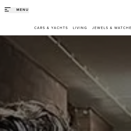
Direct naar content
MENU
CARS & YACHTS
LIVING
JEWELS & WATCH