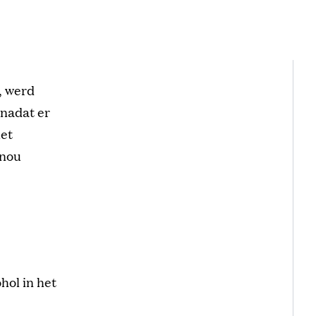
, werd
 nadat er
het
 nou
hol in het