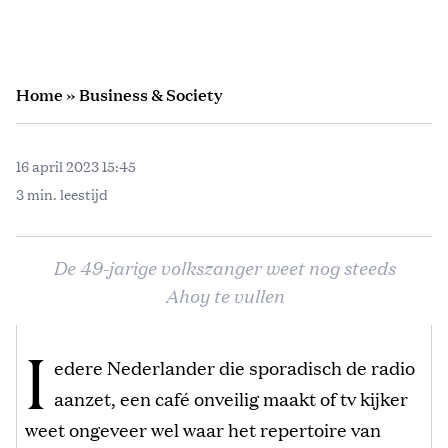
Home
»
Business & Society
16 april 2023 15:45
3 min. leestijd
De 49-jarige volkszanger weet nog steeds
Ahoy te vullen
I
edere Nederlander die sporadisch de radio
aanzet, een café onveilig maakt of tv kijker
weet ongeveer wel waar het repertoire van