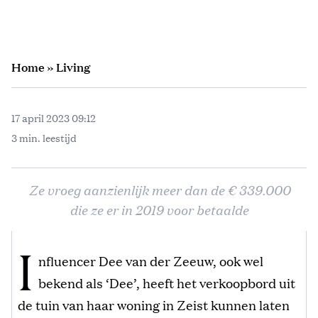
Home
»
Living
17 april 2023 09:12
3 min. leestijd
Ze vroeg aanzienlijk meer dan de € 339.000
die ze er in 2019 voor betaalde
I
nfluencer Dee van der Zeeuw, ook wel
bekend als ‘Dee’, heeft het verkoopbord uit
de tuin van haar woning in Zeist kunnen laten