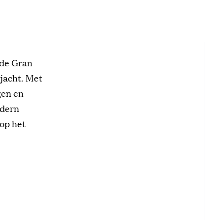
 de Gran
rjacht. Met
gen en
odern
 op het