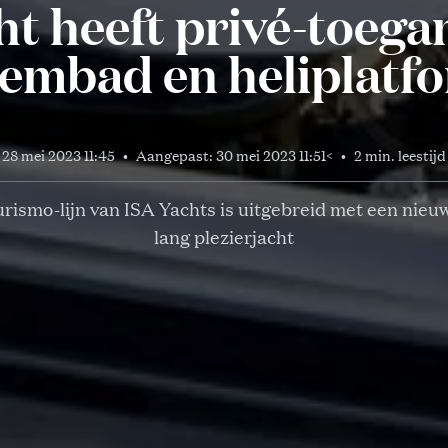
ht heeft privé-toegan
embad en heliplatf
28 mei 2023 11:45
•
Aangepast:
30 mei 2023 11:51
<
•
2 min. leestijd
rismo-lijn van ISA Yachts is uitgebreid met een nieu
lang plezierjacht