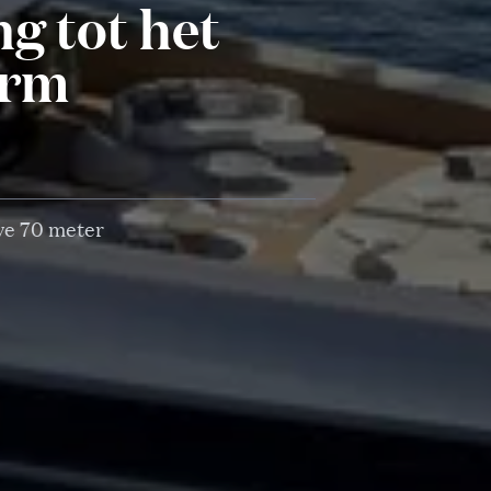
g tot het
orm
we 70 meter