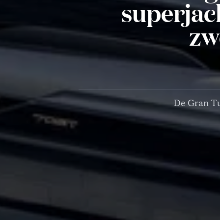
superjac
zw
De Gran Tu