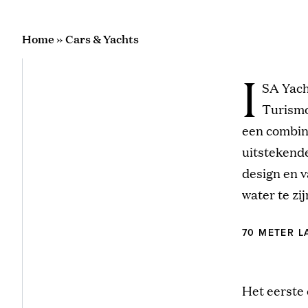
Home
»
Cars & Yachts
I
SA Yach
Turismo
een combina
uitstekende
design en v
water te zij
70 METER 
Het eerste 