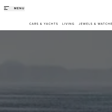
Direct naar content
MENU
CARS & YACHTS
LIVING
JEWELS & WATCH