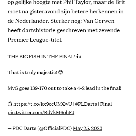
op gelijke hoogte met Phil Taylor, maar de Brit
moet na gisteravond zijn betere herkennen in
de Nederlander. Sterker nog: Van Gerwen
heeft dartshistorie geschreven met zevende
Premier League-titel.
THE BIG FISH IN THE FINAL! 🎣
That is truly majestic! 😍
MvG goes 139-170 out to take a 4-2 lead in the final!
📺
https://t.co/kx9ccUMQvU
|
#PLDarts
| Final
pic.twitter.com/Bd7kM6ohFJ
— PDC Darts (@OfficialPDC)
May 25, 2023