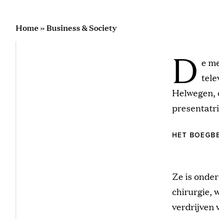
Home
»
Business & Society
D
e me
tel
Helwegen, o
presentatri
HET BOEGBE
Ze is onde
chirurgie, 
verdrijven 