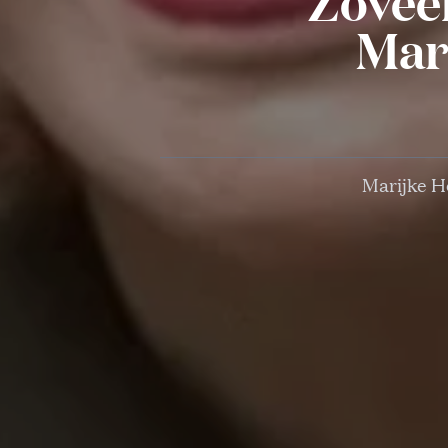
Zoveel
Mar
Marijke He