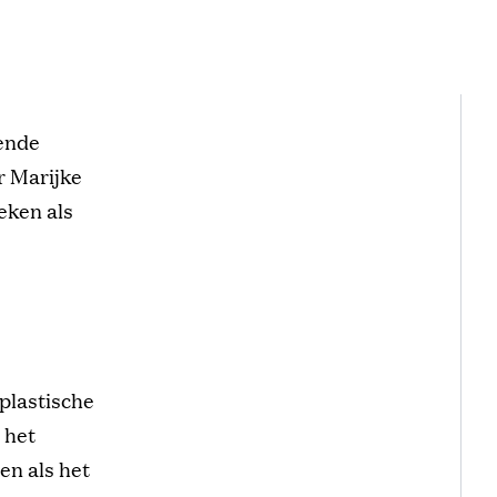
lende
r Marijke
oeken als
plastische
 het
en als het