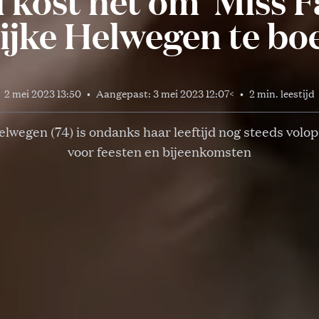
 kost het om ‘Miss Fa
ijke Helwegen te bo
2 mei 2023 13:50
•
Aangepast:
3 mei 2023 12:07
<
•
2 min. leestijd
lwegen (74) is ondanks haar leeftijd nog steeds volo
voor feesten en bijeenkomsten