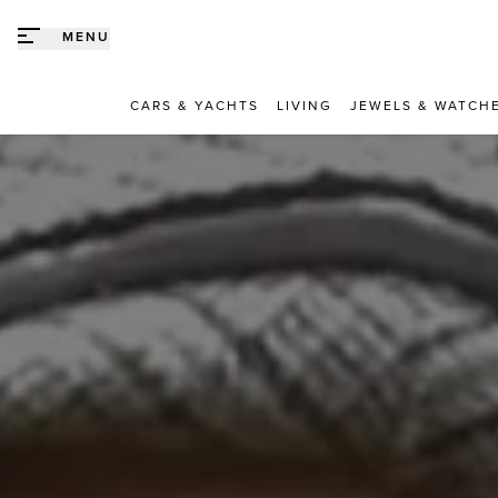
Direct naar content
MENU
CARS & YACHTS
LIVING
JEWELS & WATCH