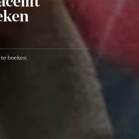
celift’
eken
p te boeken