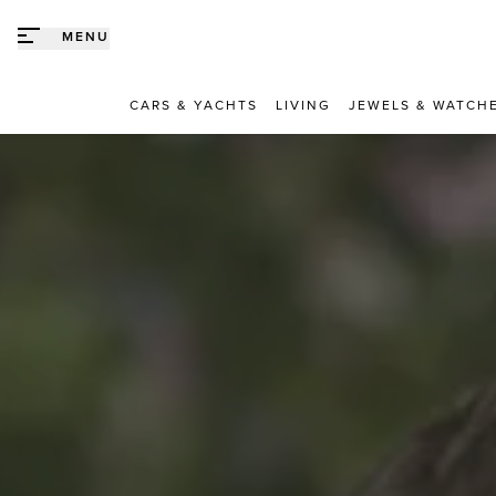
Direct naar content
MENU
CARS & YACHTS
LIVING
JEWELS & WATCH