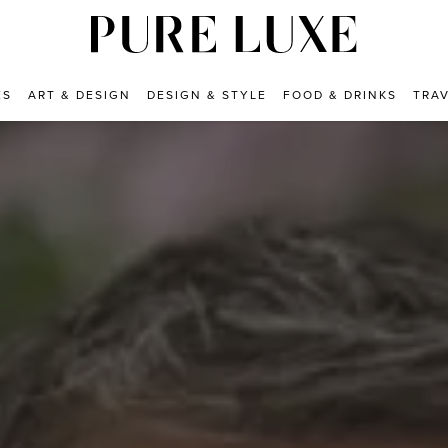
ES
ART & DESIGN
DESIGN & STYLE
FOOD & DRINKS
TRA