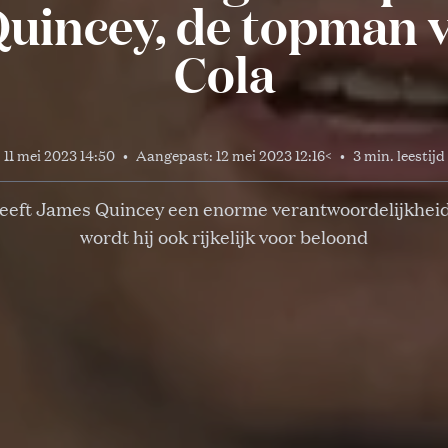
uincey, de topman 
Cola
11 mei 2023 14:50
•
Aangepast:
12 mei 2023 12:16
<
•
3 min. leestijd
eeft James Quincey een enorme verantwoordelijkheid
wordt hij ook rijkelijk voor beloond