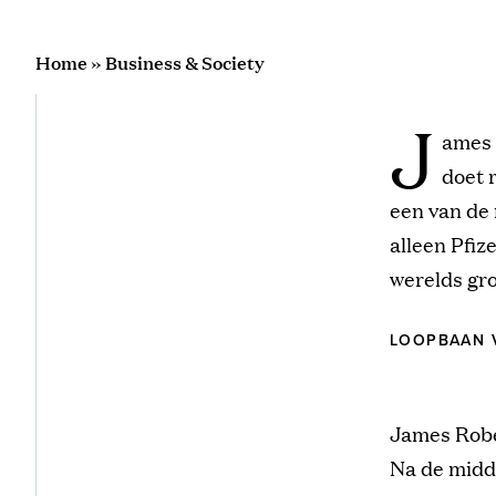
Home
»
Business & Society
J
ames 
doet 
een van de 
alleen Pfi
werelds gr
LOOPBAAN 
James Robe
Na de midde