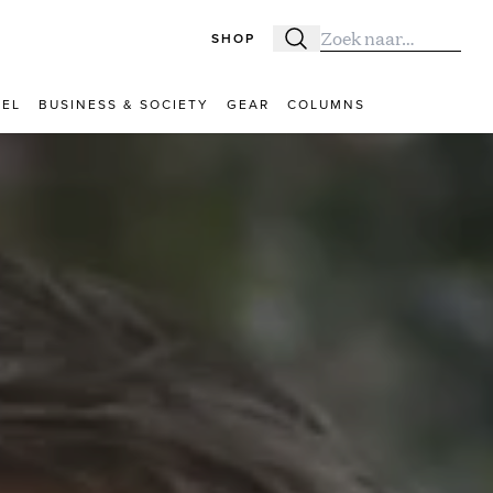
SHOP
Zoeken
Zoek naar:
VEL
BUSINESS & SOCIETY
GEAR
COLUMNS