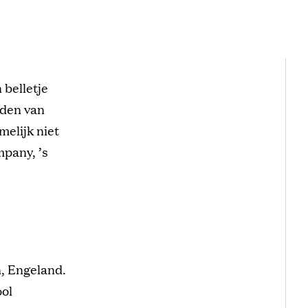
 belletje
nden van
melijk niet
pany, ’s
, Engeland.
ool