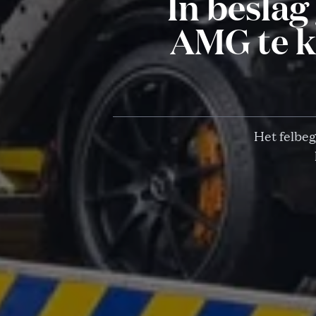
In besla
AMG te k
Het felbeg