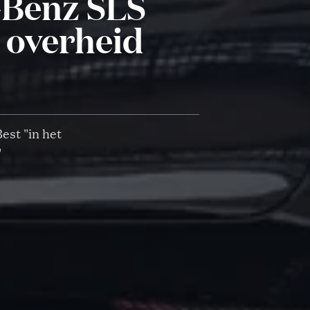
-Benz SLS
 overheid
est "in het
"