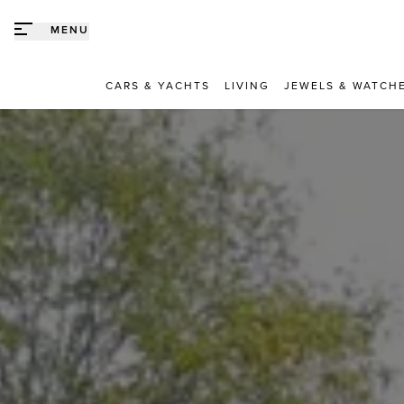
Direct naar content
MENU
CARS & YACHTS
LIVING
JEWELS & WATCH