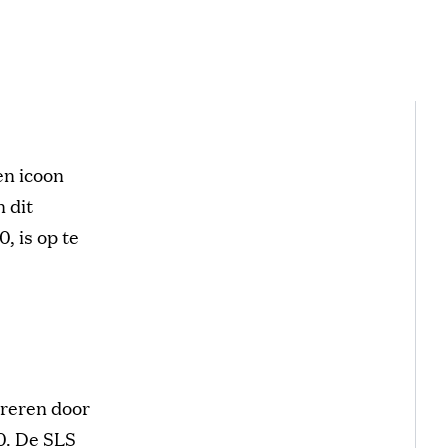
en icoon
 dit
, is op te
ireren door
0. De SLS