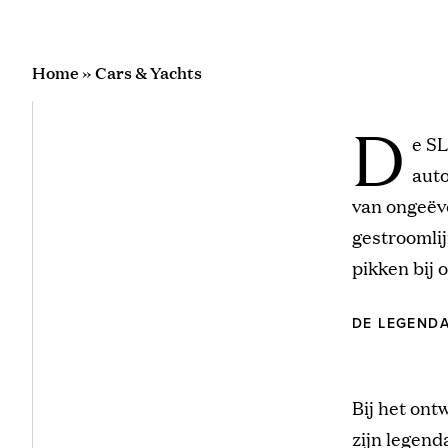
Home
»
Cars & Yachts
D
e SL
auto
van ongeëve
gestroomlij
pikken bij
DE LEGENDA
Bij het on
zijn legend