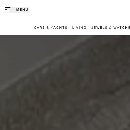
Direct naar content
MENU
CARS & YACHTS
LIVING
JEWELS & WATCH