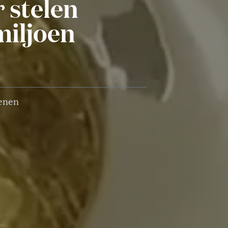
 stelen
miljoen
wenen