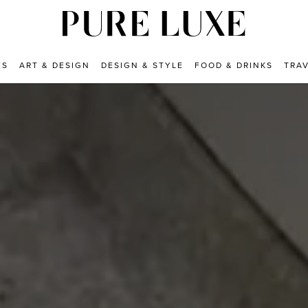
ES
ART & DESIGN
DESIGN & STYLE
FOOD & DRINKS
TRA