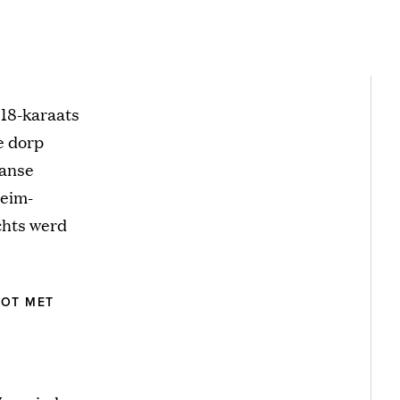
 18-karaats
e dorp
aanse
heim-
chts werd
POT MET