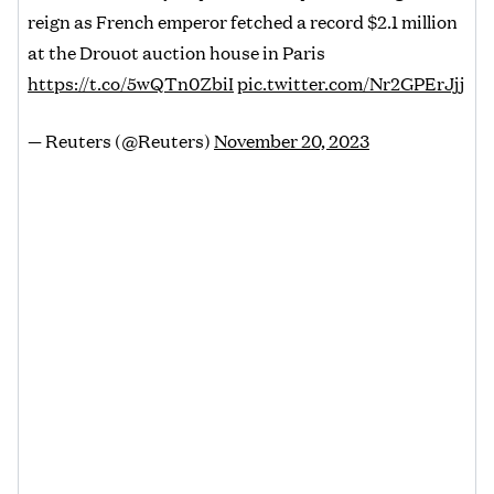
reign as French emperor fetched a record $2.1 million
at the Drouot auction house in Paris
https://t.co/5wQTn0ZbiI
pic.twitter.com/Nr2GPErJjj
— Reuters (@Reuters)
November 20, 2023