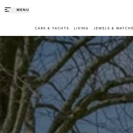
Direct naar content
MENU
CARS & YACHTS
LIVING
JEWELS & WATCH