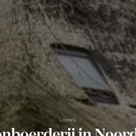
LIVING
nboerderij in Noor