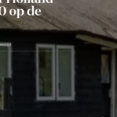
00 op de
eestijd