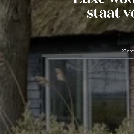
staat v
27 no