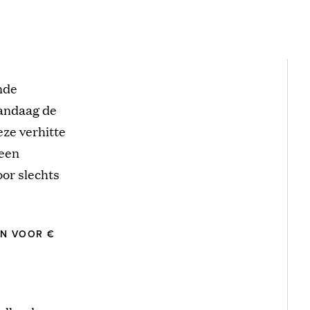
nde
vandaag de
eze verhitte
 een
or slechts
EN VOOR €