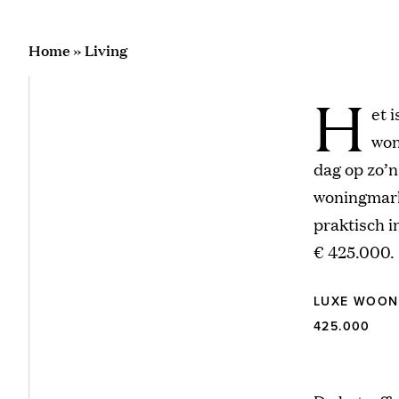
Home
»
Living
H
et 
won
dag op zo’n
woningmark
praktisch i
€ 425.000.
LUXE WOON
425.000