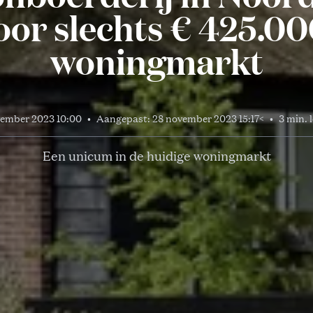
oor slechts € 425.0
woningmarkt
vember 2023 10:00
•
Aangepast:
28 november 2023 15:17
<
•
3 min. l
Een unicum in de huidige woningmarkt