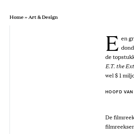
Home
»
Art & Design
E
en gr
dond
de topstukk
E.T. the Ex
wel $ 1 mil
HOOFD VAN 
De filmree
filmreeksen