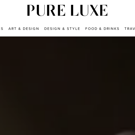
ES
ART & DESIGN
DESIGN & STYLE
FOOD & DRINKS
TRA