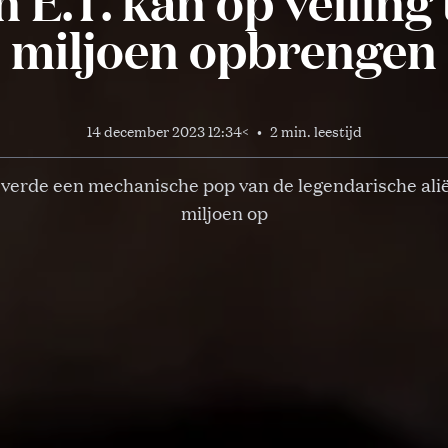
 E.T. kan op veiling t
miljoen opbrengen
14 december 2023 12:34
<
•
2 min. leestijd
everde een mechanische pop van de legendarische aliën
miljoen op