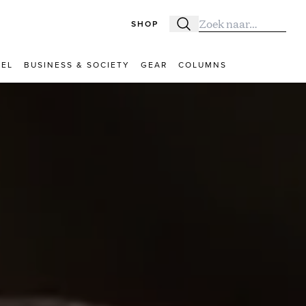
SHOP
Zoeken
Zoek naar:
VEL
BUSINESS & SOCIETY
GEAR
COLUMNS