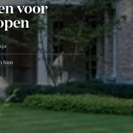
ren voor
kopen
tijd
in hun