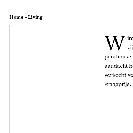
Home
»
Living
W
im
zi
penthouse i
aandacht he
verkocht vo
vraagprijs.