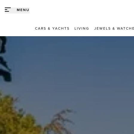
Direct naar content
MENU
CARS & YACHTS
LIVING
JEWELS & WATCH