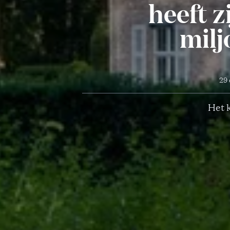
heeft z
milj
29 
Het k