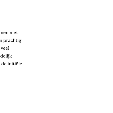
samen met
en prachtig
 veel
delijk
de initiële