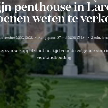
ijn penthouse in La
oenen weten te ver
december 2023 10:38
•
Aangepast:
27 mei 2025 17:45
<
•
3 min. lees
ersverse koppel vindt het tijd voor de volgende stap 
verstandhouding