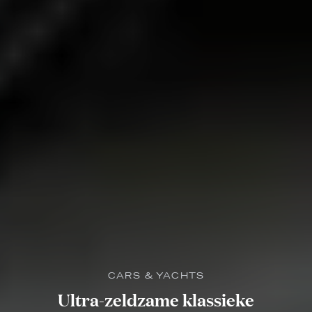
CARS & YACHTS
Ultra-zeldzame klassieke