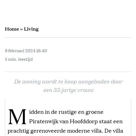
Home
»
Living
9 februari 2024 16:40
5 min. leestijd
De woning wordt te koop aangeboden door
een 35-jarige vrouw
M
idden in de rustige en groene
Piratenwijk van Hoofddorp staat een
prachtig gerenoveerde moderne villa. De villa