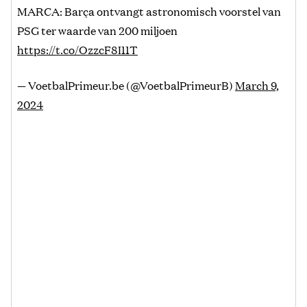
MARCA: Barça ontvangt astronomisch voorstel van
PSG ter waarde van 200 miljoen
https://t.co/OzzcF8I11T
— VoetbalPrimeur.be (@VoetbalPrimeurB)
March 9,
2024