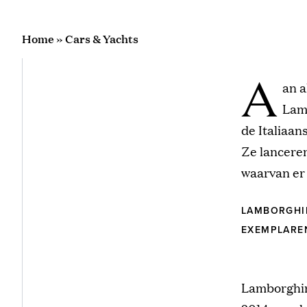
Home
»
Cars & Yachts
A
an a
Lamb
de Italiaan
Ze lancere
waarvan er 
LAMBORGHIN
EXEMPLARE
Lamborghin