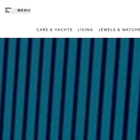
Direct naar content
MENU
CARS & YACHTS
LIVING
JEWELS & WATCH