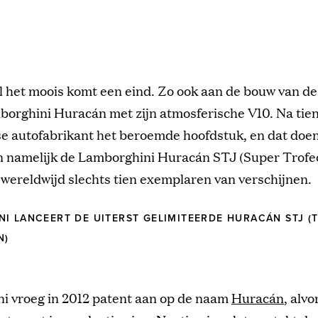
l het moois komt een eind. Zo ook aan de bouw van de
orghini Huracán met zijn atmosferische V10. Na tien 
se autofabrikant het beroemde hoofdstuk, en dat doen z
n namelijk de Lamborghini Huracán STJ (Super Trofeo
wereldwijd slechts tien exemplaren van verschijnen.
I LANCEERT DE UITERST GELIMITEERDE HURACÁN STJ (T
N)
i vroeg in 2012 patent aan op de naam
Huracán
, alvo