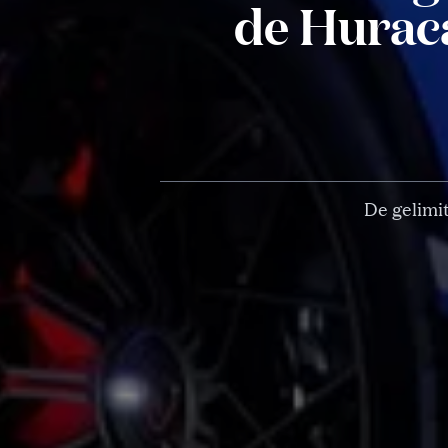
de Huracá
De gelimi