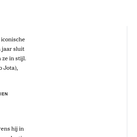
 iconische
jaar sluit
e in stijl.
 Jota),
IEN
rens hij in