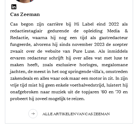
Cas Zeeman
Cas begon zijn carrière bij Hi Label eind 2022 als
redactiestagiair gedurende de opleiding Media &
Redactie, waarna hij nog een tijd als gastredacteur
fungeerde, alvorens hij sinds november 2023 de scepter
zwaait over de website van Pure Luxe. Als inmiddels
ervaren redacteur schrijft hij over alles wat met luxe te
maken heeft, zoals exclusieve horloges, megalomane
jachten, de meest in het oog springende villa's, omstreden
zakendeals en alles waar ook maar een motor in zit. In zijn
vrije tijd mist hij geen enkele voetbalwedstrijd, luistert hij
onafgebroken naar muziek uit de topjaren '60 en '70 en
probeert hij zoveel mogelijk te reizen.
ALLE ARTIKELEN VAN CAS ZEEMAN