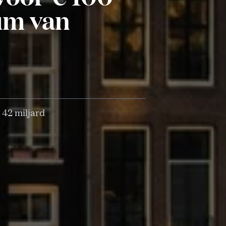
um van
d
42 miljard