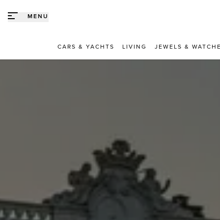
Direct naar content
MENU
CARS & YACHTS
LIVING
JEWELS & WATCH