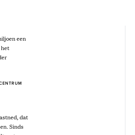
miljoen een
 het
der
 CENTRUM
astned, dat
sen. Sinds