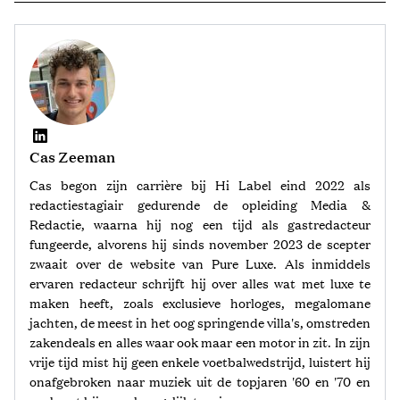
Cas Zeeman
Cas begon zijn carrière bij Hi Label eind 2022 als
redactiestagiair gedurende de opleiding Media &
Redactie, waarna hij nog een tijd als gastredacteur
fungeerde, alvorens hij sinds november 2023 de scepter
zwaait over de website van Pure Luxe. Als inmiddels
ervaren redacteur schrijft hij over alles wat met luxe te
maken heeft, zoals exclusieve horloges, megalomane
jachten, de meest in het oog springende villa's, omstreden
zakendeals en alles waar ook maar een motor in zit. In zijn
vrije tijd mist hij geen enkele voetbalwedstrijd, luistert hij
onafgebroken naar muziek uit de topjaren '60 en '70 en