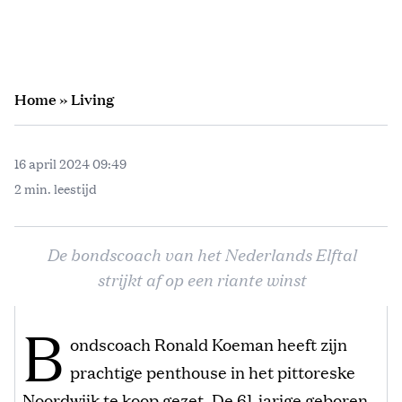
Home
»
Living
16 april 2024 09:49
2 min. leestijd
De bondscoach van het Nederlands Elftal
strijkt af op een riante winst
B
ondscoach Ronald Koeman heeft zijn
prachtige penthouse in het pittoreske
Noordwijk te koop gezet. De 61-jarige geboren