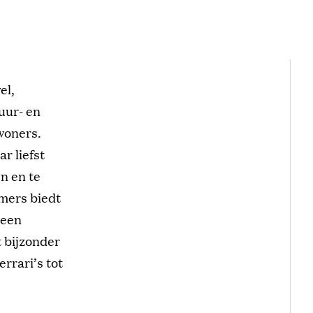
el,
uur- en
woners.
r liefst
n en te
mers biedt
 een
 bijzonder
rrari’s tot