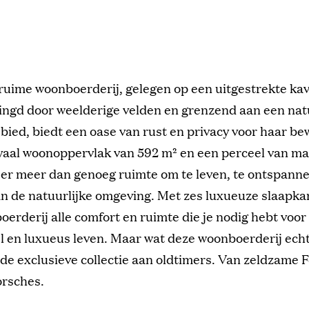
ruime woonboerderij, gelegen op een uitgestrekte kav
ngd door weelderige velden en grenzend aan een nat
bied, biedt een oase van rust en privacy voor haar be
aal woonoppervlak van 592 m² en een perceel van maa
 er meer dan genoeg ruimte om te leven, te ontspanne
an de natuurlijke omgeving. Met zes luxueuze slaapka
erderij alle comfort en ruimte die je nodig hebt voor
l en luxueus leven. Maar wat deze woonboerderij echt
 de exclusieve collectie aan oldtimers. Van zeldzame Fe
orsches.