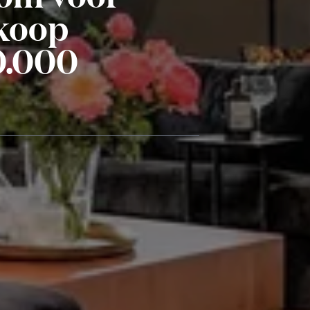
 koop
0.000