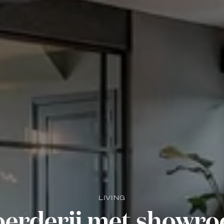
LIVING
erderij met showro