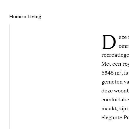
Home
»
Living
D
eze 
omri
recreatiege
Met een roy
6548 m², is
genieten v
deze woonbo
comfortabe
maakt, zijn
elegante P