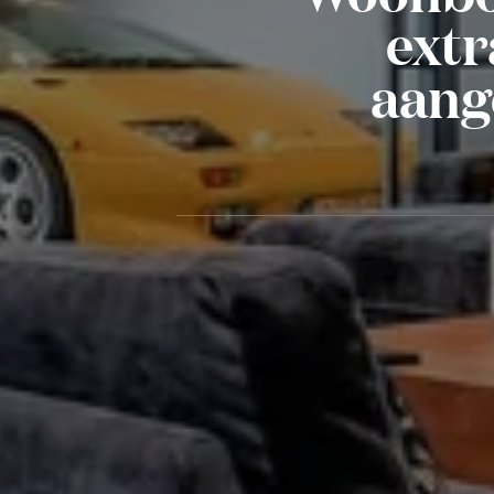
extr
aang