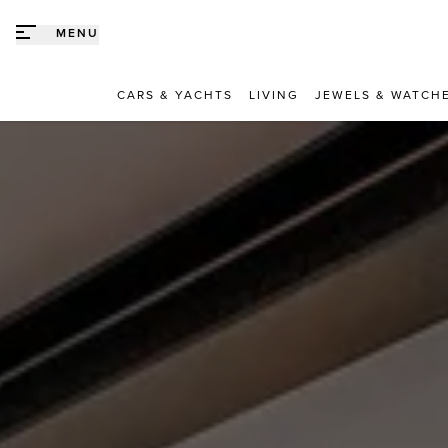
Direct naar content
MENU
CARS & YACHTS
LIVING
JEWELS & WATCH