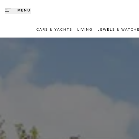
Direct naar content
MENU
CARS & YACHTS
LIVING
JEWELS & WATCH