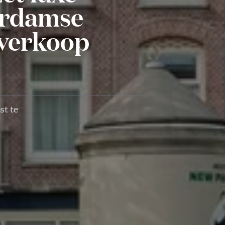
erdamse
 verkoop
st te