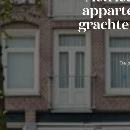
appart
grachte
De g