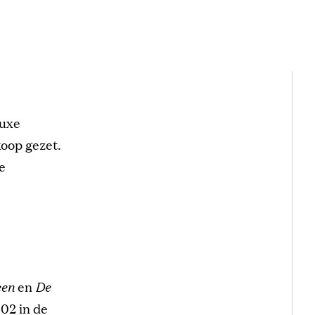
luxe
oop gezet.
e
een
en
De
002 in de