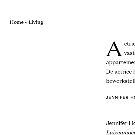
Home
»
Living
A
ctri
vast
appartemen
De actrice 
bewerkstell
JENNIFER H
Jennifer Ho
Luizenmoe