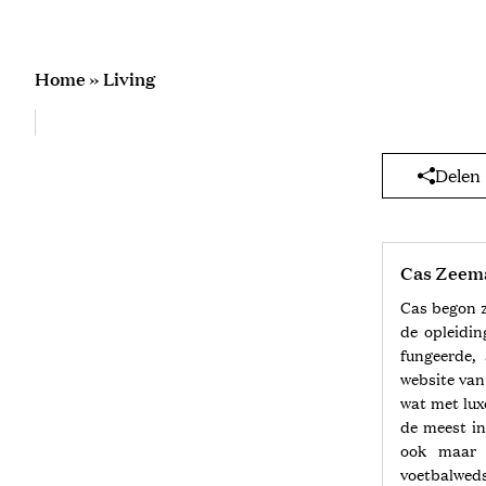
Home
»
Living
Delen
Cas Zeem
Cas begon z
de opleidin
fungeerde,
website van 
wat met lux
de meest in
ook maar e
voetbalwedst