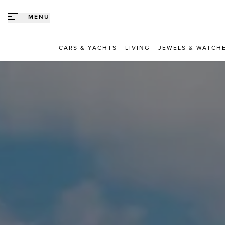
Direct naar content
MENU
CARS & YACHTS
LIVING
JEWELS & WATCH