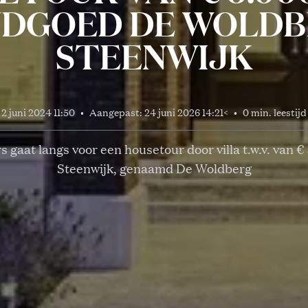
DGOED DE WOLD
STEENWIJK
2 juni 2024 11:50
•
Aangepast:
24 juni 2026 14:21
<
•
0 min. leestijd
s gaat langs voor een housetour door villa t.w.v. van € 
Steenwijk, genaamd De Woldberg