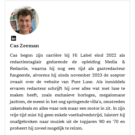
Cas Zeeman
Cas begon zijn carrière bij Hi Label eind 2022 als
redactiestagiair gedurende de opleiding Media &
Redactie, waarna hij nog een tijd als gastredacteur
fungeerde, alvorens hij sinds november 2023 de scepter
zwaait over de website van Pure Luxe. Als inmiddels
ervaren redacteur schrijft hij over alles wat met luxe te
maken heeft, zoals exclusieve horloges, megalomane
jachten, de meest in het oog springende villa's, omstreden
zakendeals en alles waar ook maar een motor in zit. In zijn
vrije tijd mist hij geen enkele voetbalwedstrijd, luistert hij
onafgebroken naar muziek uit de topjaren '60 en '70 en
probeert hij zoveel mogelijk te reizen.