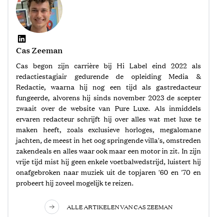
Cas Zeeman
Cas begon zijn carrière bij Hi Label eind 2022 als
redactiestagiair gedurende de opleiding Media &
Redactie, waarna hij nog een tijd als gastredacteur
fungeerde, alvorens hij sinds november 2023 de scepter
zwaait over de website van Pure Luxe. Als inmiddels
ervaren redacteur schrijft hij over alles wat met luxe te
maken heeft, zoals exclusieve horloges, megalomane
jachten, de meest in het oog springende villa's, omstreden
zakendeals en alles waar ook maar een motor in zit. In zijn
vrije tijd mist hij geen enkele voetbalwedstrijd, luistert hij
onafgebroken naar muziek uit de topjaren '60 en '70 en
probeert hij zoveel mogelijk te reizen.
ALLE ARTIKELEN VAN CAS ZEEMAN