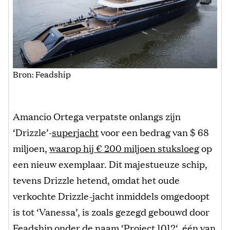
Bron: Feadship
Amancio Ortega verpatste onlangs zijn
‘Drizzle’-
superjacht
voor een bedrag van $ 68
miljoen,
waarop hij € 200 miljoen stuksloeg
op
een nieuw exemplaar. Dit majestueuze schip,
tevens Drizzle hetend, omdat het oude
verkochte Drizzle-jacht inmiddels omgedoopt
is tot ‘Vanessa’, is zoals gezegd gebouwd door
Feadship
onder de naam ‘
Project 1012
‘, één van