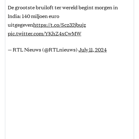
De grootste bruiloft ter wereld begint morgen in
India: 140 miljoen euro
uitgegeven
https://t.co/Scz32jbujz
pic.twitter.com/YKhZ4xCwMW
— RTL Nieuws (@RTLnieuws)
July 11, 2024