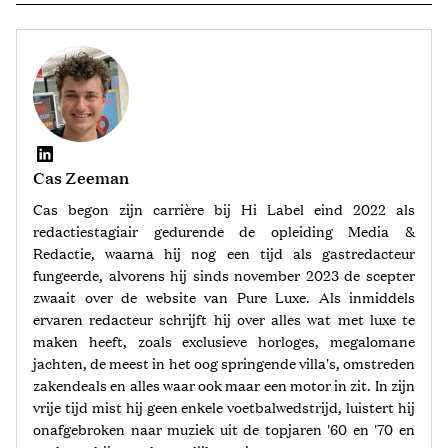
Cas Zeeman
Cas begon zijn carrière bij Hi Label eind 2022 als
redactiestagiair gedurende de opleiding Media &
Redactie, waarna hij nog een tijd als gastredacteur
fungeerde, alvorens hij sinds november 2023 de scepter
zwaait over de website van Pure Luxe. Als inmiddels
ervaren redacteur schrijft hij over alles wat met luxe te
maken heeft, zoals exclusieve horloges, megalomane
jachten, de meest in het oog springende villa's, omstreden
zakendeals en alles waar ook maar een motor in zit. In zijn
vrije tijd mist hij geen enkele voetbalwedstrijd, luistert hij
onafgebroken naar muziek uit de topjaren '60 en '70 en