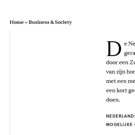
Home
»
Business & Society
D
e Ne
gera
door een Zu
van zijn ho
met een mel
een kort g
doen.
NEDERLAND
MOGELIJKE