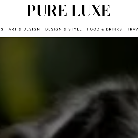
ES
ART & DESIGN
DESIGN & STYLE
FOOD & DRINKS
TRA