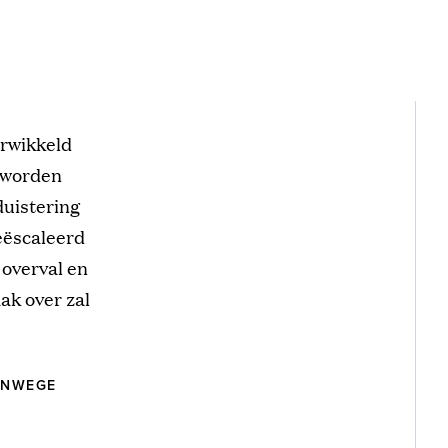
erwikkeld
e worden
duistering
geëscaleerd
 overval en
ak over zal
ANWEGE