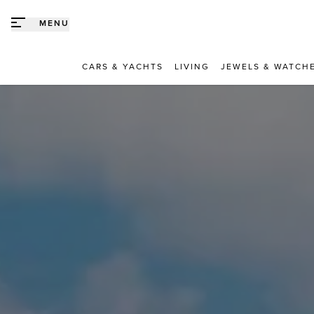
Direct naar content
MENU
CARS & YACHTS
LIVING
JEWELS & WATCH