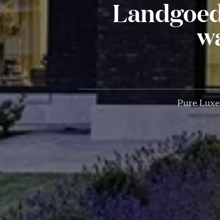
Landgoed 
w
Pure Luxe-