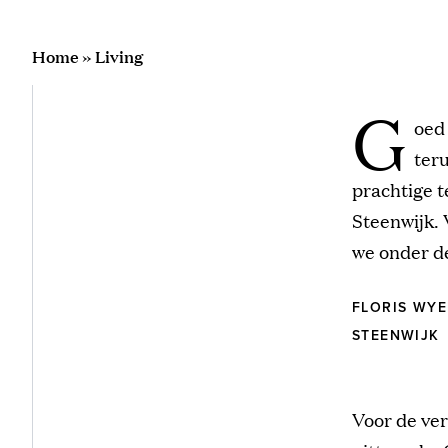
Home
»
Living
G
oed
teru
prachtige 
Steenwijk. 
we onder de
FLORIS WYE
STEENWIJK
Voor de ver