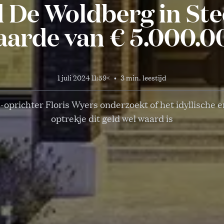
De Woldberg in Ste
aarde van € 5.000.0
1 juli 2024 11:59
<
•
3 min. leestijd
oprichter Floris Wyers onderzoekt of het idyllische
optrekje dit geld wel waard is