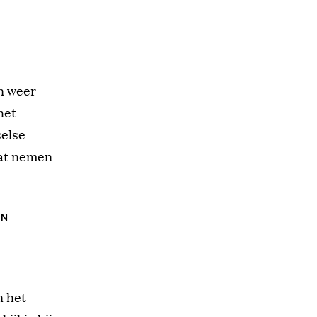
n weer
het
selse
Dat nemen
IN
n het