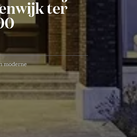
enwijk ter
00
 en moderne