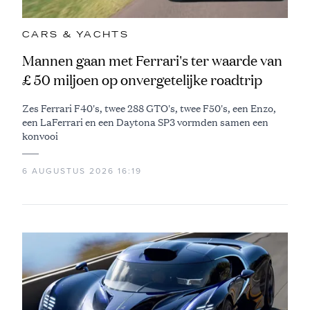
CARS & YACHTS
Mannen gaan met Ferrari's ter waarde van
£ 50 miljoen op onvergetelijke roadtrip
Zes Ferrari F40's, twee 288 GTO's, twee F50's, een Enzo,
een LaFerrari en een Daytona SP3 vormden samen een
konvooi
6 AUGUSTUS 2026 16:19