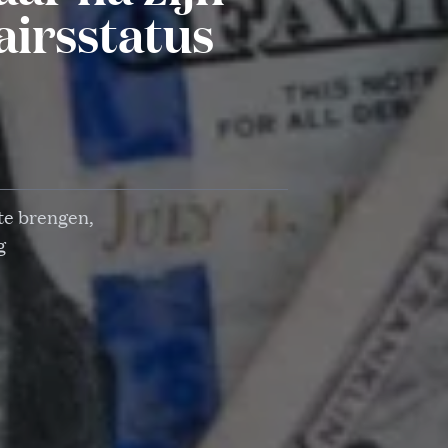
airsstatus
 te brengen,
g