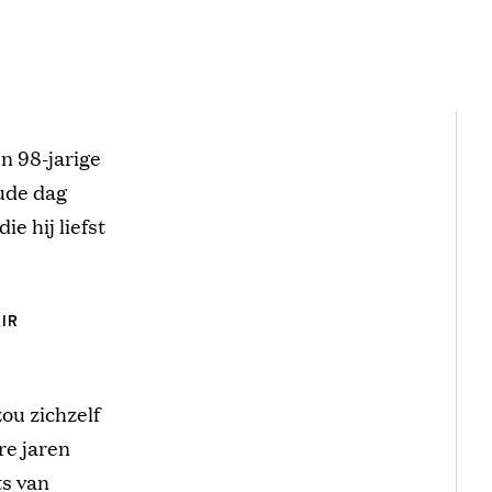
n 98-jarige
oude dag
e hij liefst
AIR
ou zichzelf
re jaren
ts van