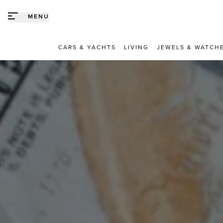
Direct naar content
MENU
CARS & YACHTS
LIVING
JEWELS & WATCH