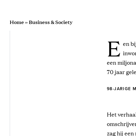
Home
»
Business & Society
E
en b
inwon
een miljona
70 jaar gel
98-JARIGE 
Het verhaal
omschrijven
zag hij een