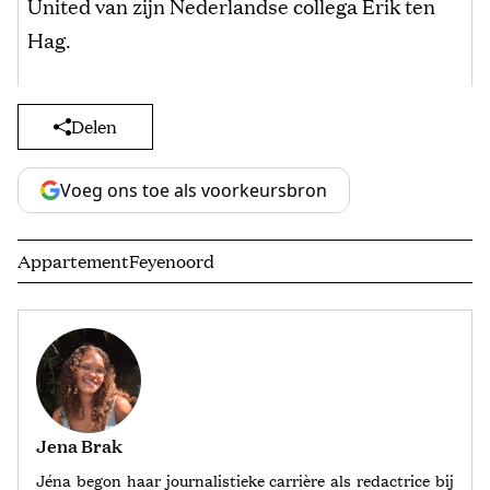
United van zijn Nederlandse collega Erik ten
Hag.
Delen
Voeg ons toe als voorkeursbron
Appartement
Feyenoord
Jena Brak
Jéna begon haar journalistieke carrière als redactrice bij