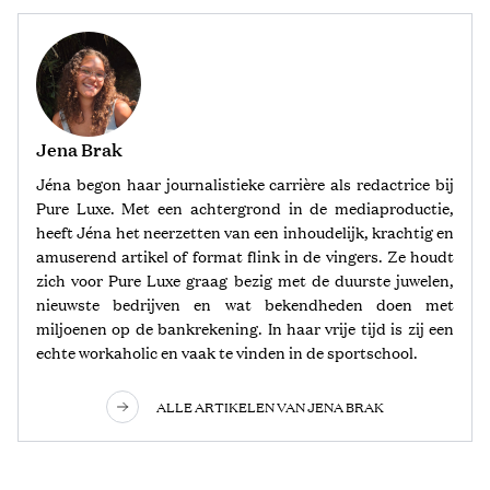
Jena Brak
Jéna begon haar journalistieke carrière als redactrice bij
Pure Luxe. Met een achtergrond in de mediaproductie,
heeft Jéna het neerzetten van een inhoudelijk, krachtig en
amuserend artikel of format flink in de vingers. Ze houdt
zich voor Pure Luxe graag bezig met de duurste juwelen,
nieuwste bedrijven en wat bekendheden doen met
miljoenen op de bankrekening. In haar vrije tijd is zij een
echte workaholic en vaak te vinden in de sportschool.
ALLE ARTIKELEN VAN JENA BRAK