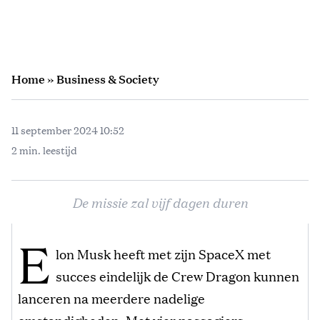
Home
»
Business & Society
11 september 2024 10:52
2 min. leestijd
De missie zal vijf dagen duren
E
lon Musk heeft met zijn SpaceX met
succes eindelijk de Crew Dragon kunnen
lanceren na meerdere nadelige
omstandigheden. Met vier passagiers,