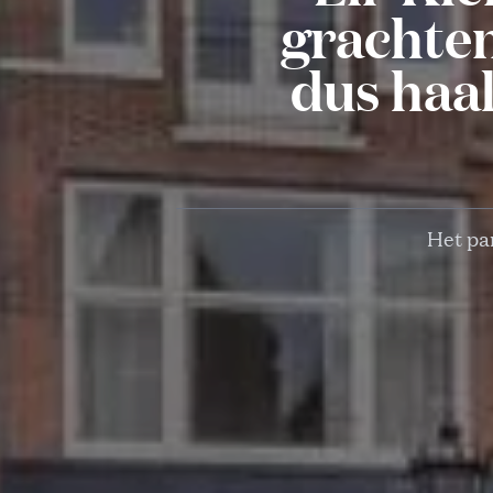
grachten
dus haa
Het pan