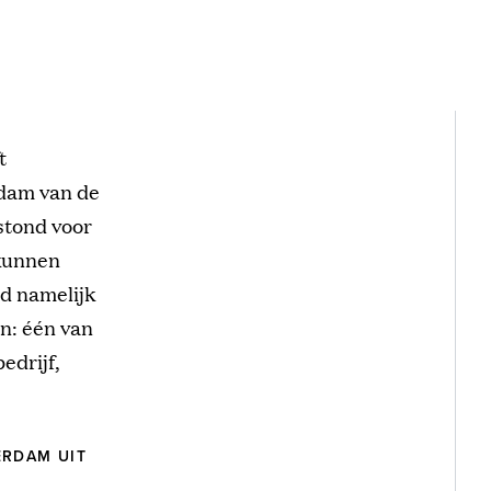
t
rdam van de
stond voor
 kunnen
nd namelijk
n: één van
edrijf,
ERDAM UIT