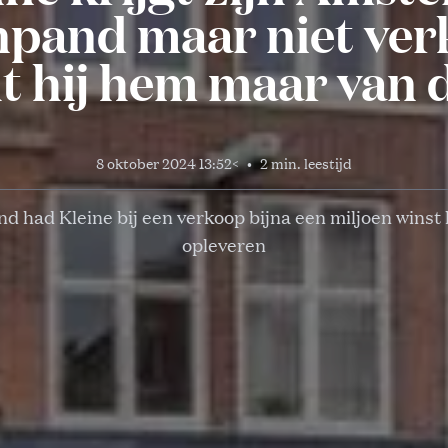
pand maar niet ver
lt hij hem maar van 
8 oktober 2024 13:52
<
•
2 min. leestijd
d had Kleine bij een verkoop bijna een miljoen wins
opleveren