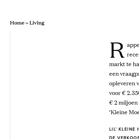
Home
»
Living
R
appe
rece
markt te ha
een vraagpr
opleveren v
voor € 2.3
€ 2 miljoen
‘Kleine Moei
LIL’ KLEIN
DE VERKOO