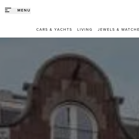
Direct naar content
MENU
CARS & YACHTS
LIVING
JEWELS & WATCH