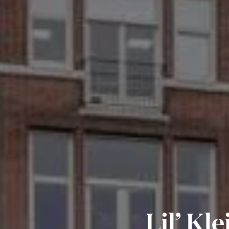
Lil’ Kl