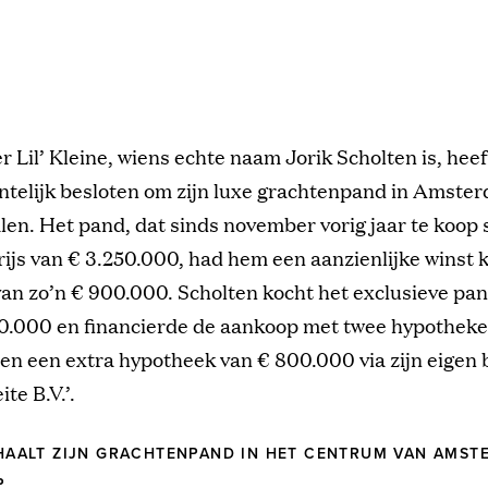
r Lil’ Kleine, wiens echte naam Jorik Scholten is, heef
ntelijk besloten om zijn luxe grachtenpand in Amste
len. Het pand, dat sinds november vorig jaar te koop 
ijs van € 3.250.000, had hem een aanzienlijke winst
an zo’n € 900.000. Scholten kocht het exclusieve pa
50.000 en financierde de aankoop met twee hypotheke
 en een extra hypotheek van € 800.000 via zijn eigen b
te B.V.’.
E HAALT ZIJN GRACHTENPAND IN HET CENTRUM VAN AMST
P