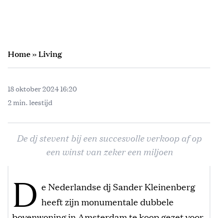
Home
»
Living
18 oktober 2024 16:20
2 min. leestijd
De dj stevent bij een succesvolle verkoop af op
een winst van zeker een miljoen
D
e Nederlandse dj Sander Kleinenberg
heeft zijn monumentale dubbele
bovenwoning in Amsterdam te koop gezet voor