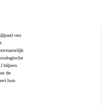
jlpaal van
e
voornamelijk
chnologische
1 biljoen
oor de
 met hun