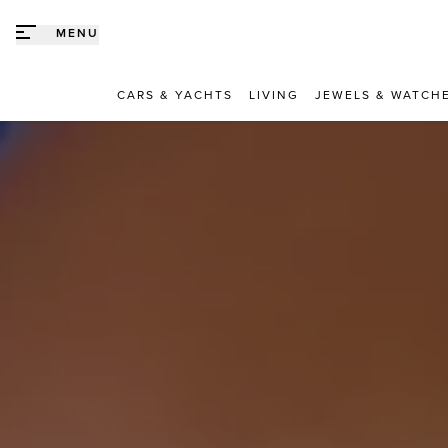
Direct naar content
MENU
CARS & YACHTS
LIVING
JEWELS & WATCH