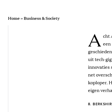
Home
»
Business & Society
A
cht
een 
geschiedeni
uit tech-gi
innovaties s
net oversch
koploper. H
eigen verha
8. BERKSHI