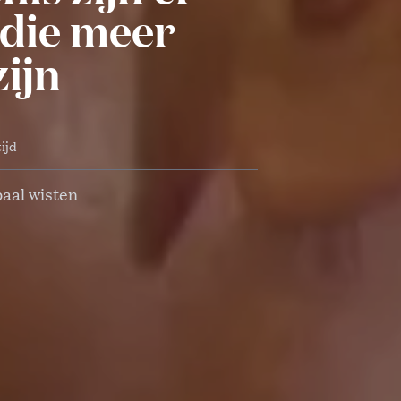
 die meer
zijn
tijd
paal wisten