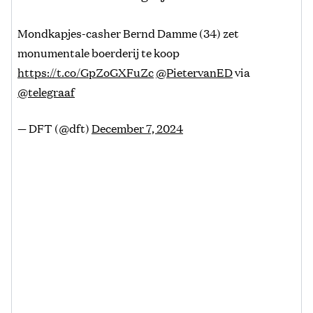
Mondkapjes-casher Bernd Damme (34) zet
monumentale boerderij te koop
https://t.co/GpZoGXFuZc
@PietervanED
via
@telegraaf
— DFT (@dft)
December 7, 2024