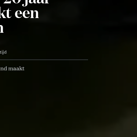
kt een
n
tijd
tend maakt