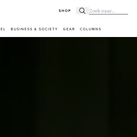
SHOP
Zoeken
Zoek naar:
VEL
BUSINESS & SOCIETY
GEAR
COLUMNS