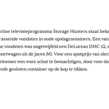
Britse televisieprogramma Storage Hunters staat bek
rassende vondsten in oude opslagcontainers. Een va
ke vondsten was ongetwijfeld een DeLorean DMC-12, 
portwagen uit de jaren 80. Voor een spotprijs van sle
eelnemer een ware schat te bemachtigen, door voor da
de gesloten container op de kop te tikken.