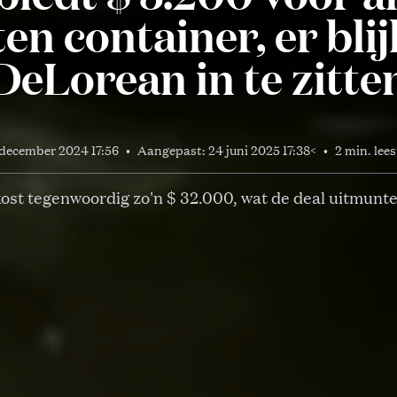
en container, er blij
DeLorean in te zitte
december 2024 17:56
•
Aangepast:
24 juni 2025 17:38
<
•
2 min. lees
ost tegenwoordig zo'n $ 32.000, wat de deal uitmun