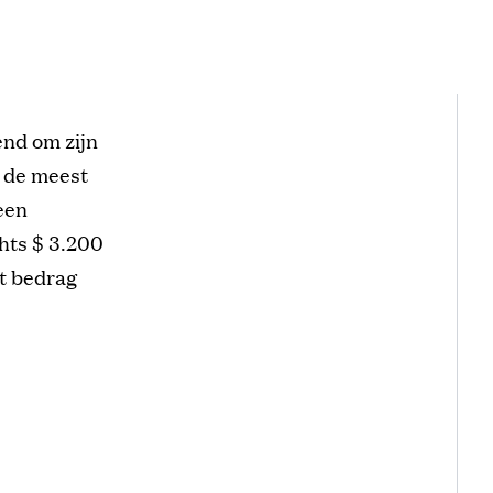
end om zijn
n de meest
een
chts $ 3.200
t bedrag