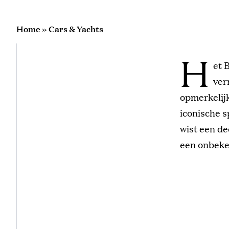
Home
»
Cars & Yachts
H
et 
ver
opmerkelij
iconische s
wist een d
een onbeken