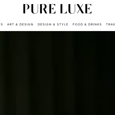
ES
ART & DESIGN
DESIGN & STYLE
FOOD & DRINKS
TRA