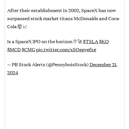
After their establishment in 2002, SpaceX has now
surpassed stock market titans McDonalds and Coca-
Cola 🤯 📈
Is a SpaceX IPO on the horizon ⁉️ 🚀
$TSLA
$KO
$MCD
$CMG
pic.twitter.com/xSOepyefxg
— PB Stock Alerts (@PennyboisStock)
December 21,
2024