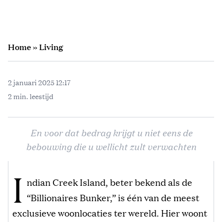
Home
»
Living
2 januari 2025 12:17
2 min. leestijd
En voor dat bedrag krijgt u niet eens de
bebouwing die u wellicht zult verwachten
I
ndian Creek Island, beter bekend als de
“Billionaires Bunker,” is één van de meest
exclusieve woonlocaties ter wereld. Hier woont