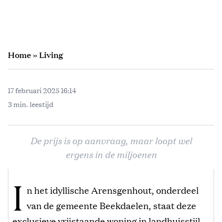
Home
»
Living
17 februari 2025 16:14
3 min. leestijd
De prijs is op aanvraag, maar loopt wel
ergens in de miljoenen
I
n het idyllische Arensgenhout, onderdeel
van de gemeente Beekdaelen, staat deze
exclusieve vrijstaande woning in landhuisstijl