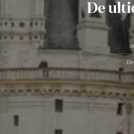
De ult
29
Dez