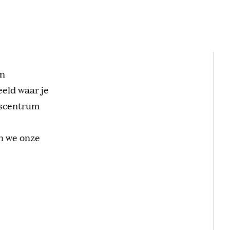
en
eeld waar je
adscentrum
en we onze