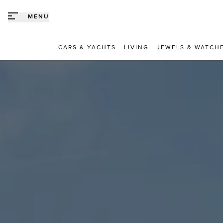
Direct naar content
MENU
CARS & YACHTS
LIVING
JEWELS & WATCH