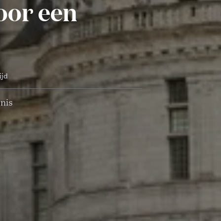
oor een
ijd
enis