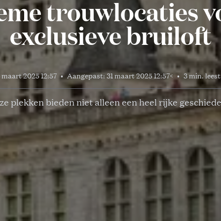
ieme trouwlocaties v
exclusieve bruiloft
 maart 2025 12:57
•
Aangepast:
31 maart 2025 12:57
<
•
3 min. leest
e plekken bieden niet alleen een heel rijke geschied