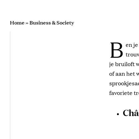
Home
»
Business & Society
B
en je
trouw
je bruiloft
of aan het w
sprookjesac
favoriete tr
Châ