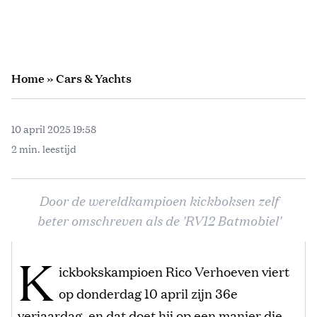
Home
»
Cars & Yachts
10 april 2025 19:58
2 min. leestijd
Door de wereldkampioen kickboksen zelf
beter omschreven als de 'RV12 Batmobiel'
K
ickbokskampioen Rico Verhoeven viert
op donderdag 10 april zijn 36e
verjaardag, en dat doet hij op een manier die