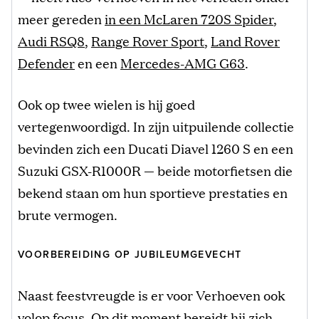
meer gereden
in een McLaren 720S Spider
,
Audi RSQ8
,
Range Rover Sport
,
Land Rover
Defender
en een
Mercedes-AMG G63
.
Ook op twee wielen is hij goed
vertegenwoordigd. In zijn uitpuilende collectie
bevinden zich een Ducati Diavel 1260 S en een
Suzuki GSX-R1000R — beide motorfietsen die
bekend staan om hun sportieve prestaties en
brute vermogen.
VOORBEREIDING OP JUBILEUMGEVECHT
Naast feestvreugde is er voor Verhoeven ook
volop focus. Op dit moment bereidt hij zich