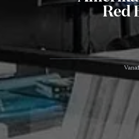
Red B
Vanaf