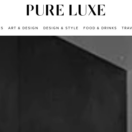
ES
ART & DESIGN
DESIGN & STYLE
FOOD & DRINKS
TRA