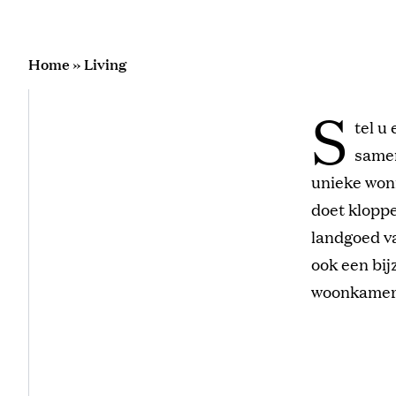
Home
»
Living
S
tel u
samen
unieke woni
doet kloppe
landgoed va
ook een bij
woonkamer