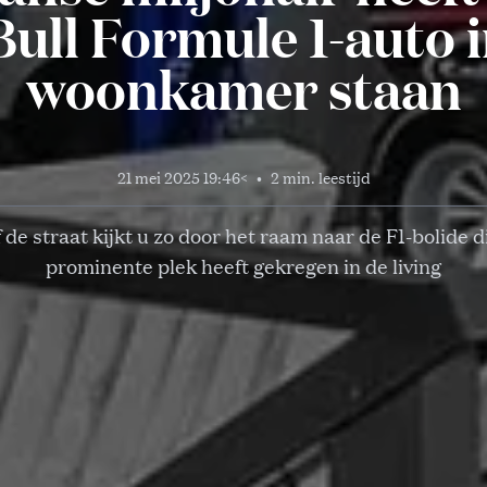
ull Formule 1-auto i
woonkamer staan
21 mei 2025 19:46
<
•
2 min. leestijd
 de straat kijkt u zo door het raam naar de F1-bolide d
prominente plek heeft gekregen in de living