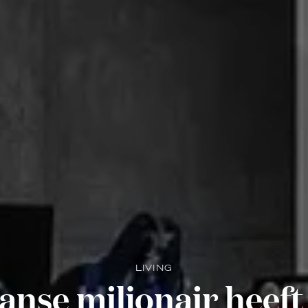
LIVING
nse miljonair heeft