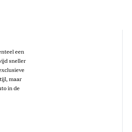
t
nteel een
ijd sneller
 exclusieve
ijl, maar
uto in de