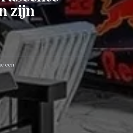
n zijn
ie een