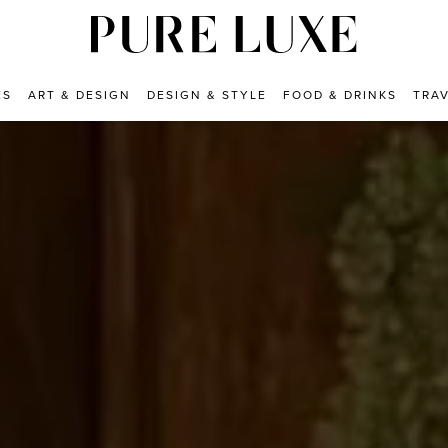
ES
ART & DESIGN
DESIGN & STYLE
FOOD & DRINKS
TRA