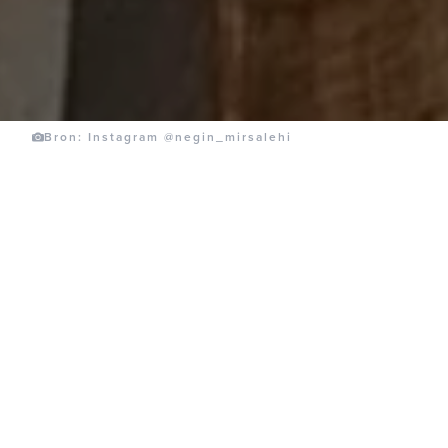
Bron: Instagram @negin_mirsalehi