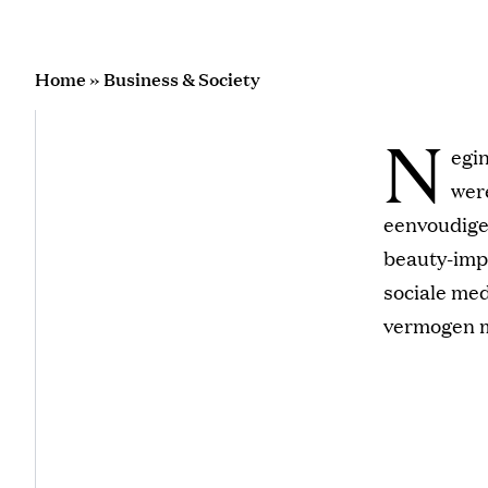
Home
»
Business & Society
N
egi
wer
eenvoudige 
beauty-impe
sociale med
vermogen m