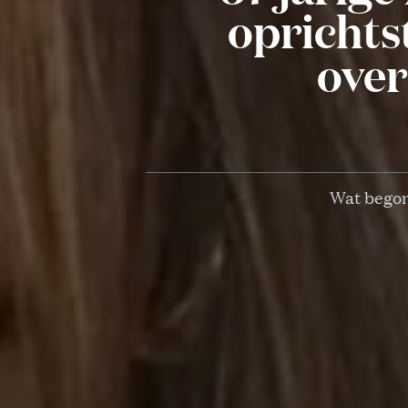
oprichts
over
Wat begon 