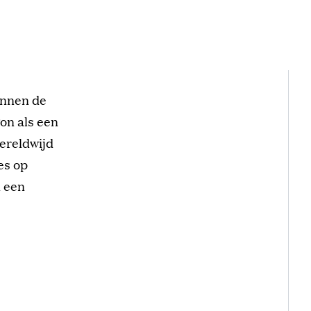
innen de
on als een
wereldwijd
es op
n een