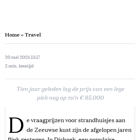
Home
»
Travel
20 mei 2025 13:17
2 min. leestijd
Tien jaar geleden lag de prijs van een lege
plek nog op zo’n € 85.000
D
e vraagprijzen voor strandhuisjes aan
de Zeeuwse kust zijn de afgelopen jaren
flink gestegen. In Dishoek, een populaire