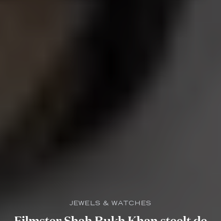
JEWELS & WATCHES
Filmster Shah Rukh Khan steelt de