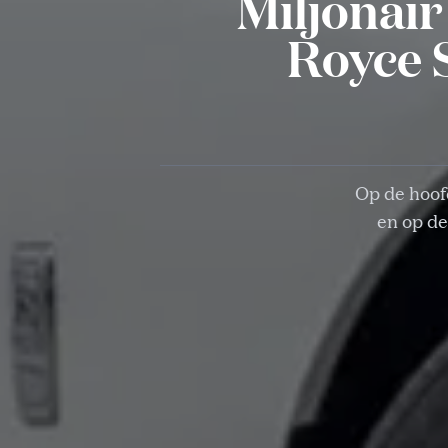
Miljonair
Royce 
Op de hoof
en op de