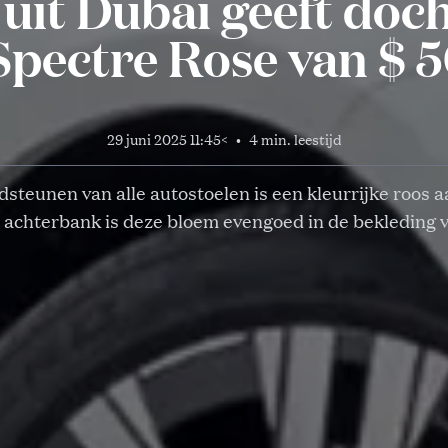
 uit Dubai geeft doch
Spectre Rose van $ 
29 juni 2025 11:45
<
•
4 min. leestijd
dsteunen van alle autostoelen is een kleurrijke roos 
 achterbank is deze bloem evengoed in de bekleding