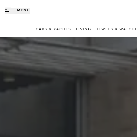
Direct naar content
MENU
CARS & YACHTS
LIVING
JEWELS & WATCH