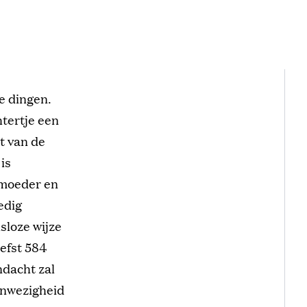
de dingen.
htertje een
t van de
is
 moeder en
edig
sloze wijze
efst 584
ndacht zal
anwezigheid