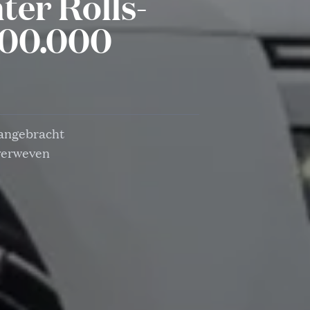
ter Rolls-
500.000
aangebracht
 verweven