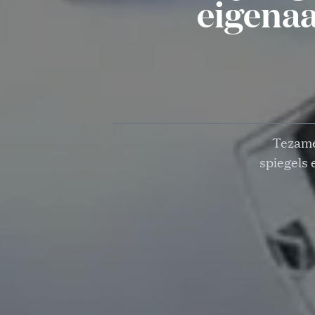
eigenaa
Tezame
spiegels 