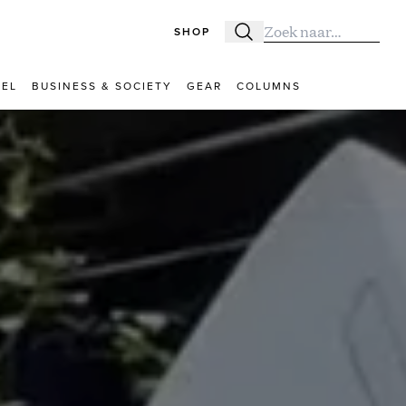
SHOP
Zoeken
Zoek naar:
VEL
BUSINESS & SOCIETY
GEAR
COLUMNS