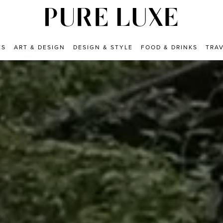
ES
ART & DESIGN
DESIGN & STYLE
FOOD & DRINKS
TRA