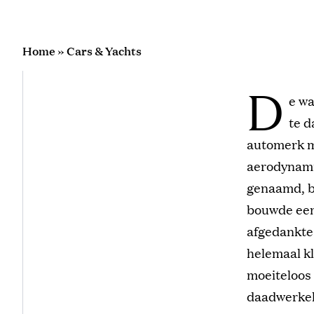
Home
»
Cars & Yachts
D
e wa
te d
automerk m
aerodynamic
genaamd, be
bouwde een
afgedankte 
helemaal kl
moeiteloos 
daadwerkel