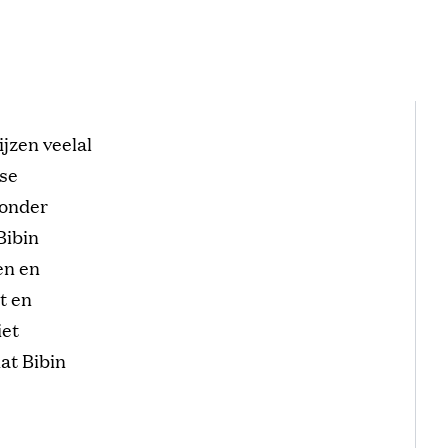
jzen veelal
nse
ronder
Bibin
en en
t en
iet
dat Bibin