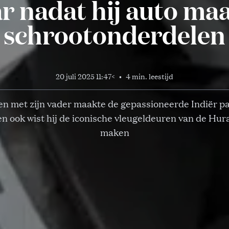
r nadat hij auto ma
schrootonderdelen
20 juli 2025 11:47
<
•
4 min. leestijd
n met zijn vader maakte de gepassioneerde Indiër p
en ook wist hij de iconische vleugeldeuren van de Hur
maken