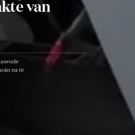
akte van
assende
acán na te