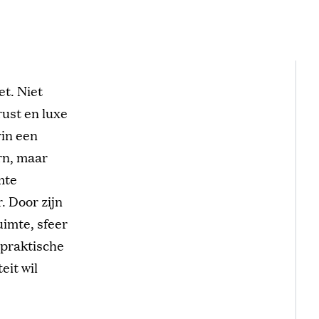
t. Niet
ust en luxe
rin een
ern, maar
mte
 Door zijn
imte, sfeer
 praktische
eit wil