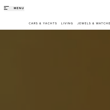
Direct naar content
MENU
CARS & YACHTS
LIVING
JEWELS & WATCH