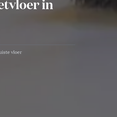
etvloer in
iste vloer