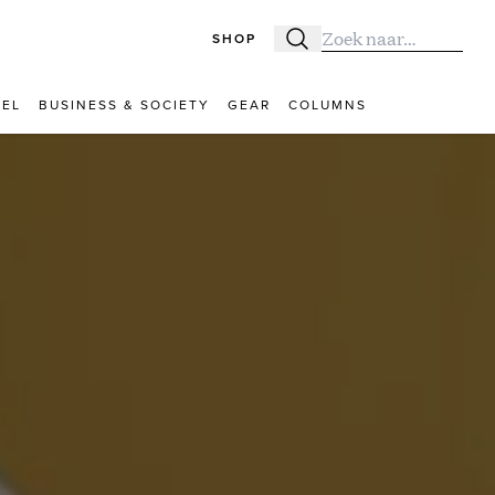
SHOP
Zoeken
Zoek naar:
VEL
BUSINESS & SOCIETY
GEAR
COLUMNS