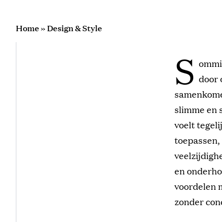
Home
»
Design & Style
S
ommig
door 
samenkomen,
slimme en s
voelt
tegeli
toepassen,
veelzijdigh
en onderho
voordelen m
zonder con